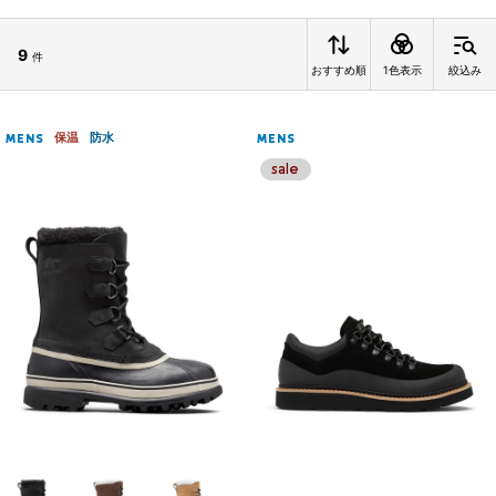
9
件
おすすめ順
1色表示
絞込み
保温
防水
MENS
MENS