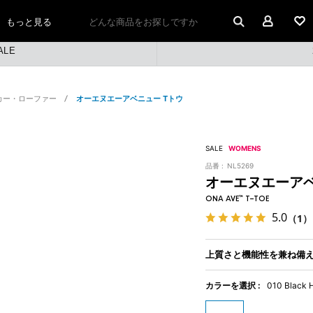
マイペ
もっと見る
ALE
カー・ローファー
オーエヌエーアベニュー Tトウ
SALE
WOMENS
品番 :
NL5269
オーエヌエーアベ
ONA AVE™ T-TOE
5.0
（1）
上質さと機能性を兼ね備
カラーを選択 :
010 Black 