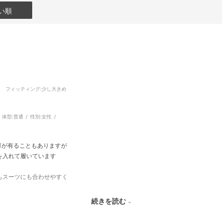
い順
フィッティング
:少し大きめ
体型:
普通
性別:
女性
庫が有ることもありますが
きを入れて履いています
もスーツにも合わせやすく
続きを読む
ですが
た