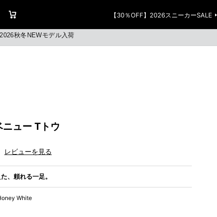
ージ
お気に入り
買い物かご
【30％OFF】2026スニーカーSALE
2026秋冬NEWモデル入荷
ニュー Tトウ
レビューを見る
えた、頼れる一足。
Honey White