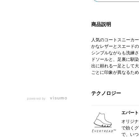
商品説明
人気のコートスニーカー
かなレザーとスエードの
シンプルながらも洗練され
ドソールと、足裏に馴染
出に頼れる一足として大
ごとに印象が異なるため
テクノロジー
powered by
エバート
オリジナ
で効くグ
で、いつ