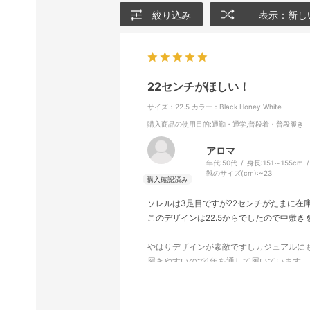
絞り込み
表示：新し
22センチがほしい！
サイズ：22.5
カラー：Black Honey White
購入商品の使用目的
:通勤・通学,普段着・普段履き
アロマ
年代:
50代
身長:
151～155cm
靴のサイズ(cm):
~23
ソレルは3足目ですが22センチがたまに在
このデザインは22.5からでしたので中敷
やはりデザインが素敵ですしカジュアルに
履きやすいので1年を通して履いています
紐なしタイプのスリッポンタイプも欲しい
22.5は直ぐに在庫が無くなってしまいまし