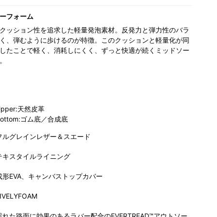
ーフォーム
クッション性を追求した軽量発泡素材。反発力と弾力性のバラ
く、弾むように歩けるのが特徴。このクッションと軽量化が同
したことで軽く、消耗しにくく、ずっと快適が続くミッドソー
。
Upper:天然皮革
Bottom:ゴム底／合成底
フルグレインレザー＆スエード
テキスタイルライニング
成形EVA、キャンバストップカバー
IVELYFOAM
濡れた路面に効果のあるラバー配合のEVERTREAD™アウトソー