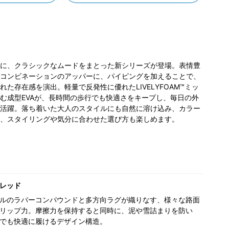
に、クラシックなムードをまとった新シリーズが登場。表情豊
コンビネーションのアッパーに、パイピングを加えることで、
た存在感を演出。軽量で反発性に優れたLIVELYFOAM™ミッ
む成型EVAが、長時間の歩行でも快適さをキープし、毎日の外
活躍。落ち着いた大人のスタイルにも自然に溶け込み、カラー
、スタイリングや気分に合わせた選び方も楽しめます。
レッド
ルのラバーコンパウンドと多方向ラグが織りなす、様々な路面
リップ力。摩擦力を保持すると同時に、泥や雪詰まりを防い
でも快適に履けるデザイン構造。