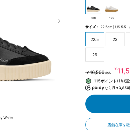
010
125
サイズ :
22.5cm | US 5.5
22.5
23
26
￥11,
￥16,500
税込
115ポイント(1%)
なら
月々3,850
y White
店舗在庫を