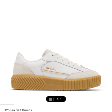
1
/
8
1
125Sea Salt Gum 17