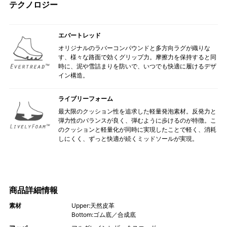
テクノロジー
エバートレッド
オリジナルのラバーコンパウンドと多方向ラグが織りな
す、様々な路面で効くグリップ力。摩擦力を保持すると同
時に、泥や雪詰まりを防いで、いつでも快適に履けるデザ
イン構造。
ライブリーフォーム
最大限のクッション性を追求した軽量発泡素材。反発力と
弾力性のバランスが良く、弾むように歩けるのが特徴。こ
のクッションと軽量化が同時に実現したことで軽く、消耗
しにくく、ずっと快適が続くミッドソールが実現。
商品詳細情報
素材
Upper:天然皮革
Bottom:ゴム底／合成底