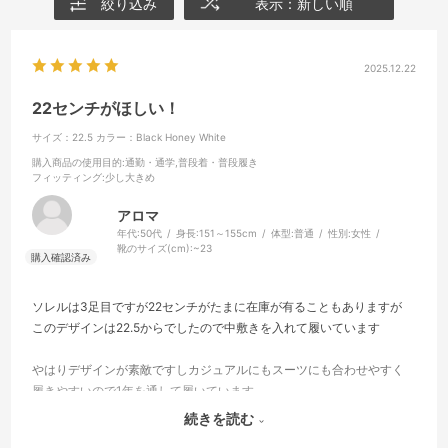
絞り込み
表示：新しい順
2025.12.22
22センチがほしい！
サイズ：22.5
カラー：Black Honey White
購入商品の使用目的
:通勤・通学,普段着・普段履き
フィッティング
:少し大きめ
アロマ
年代:
50代
身長:
151～155cm
体型:
普通
性別:
女性
靴のサイズ(cm):
~23
ソレルは3足目ですが22センチがたまに在庫が有ることもありますが
このデザインは22.5からでしたので中敷きを入れて履いています
やはりデザインが素敵ですしカジュアルにもスーツにも合わせやすく
履きやすいので1年を通して履いています
続きを読む
紐なしタイプのスリッポンタイプも欲しいですが