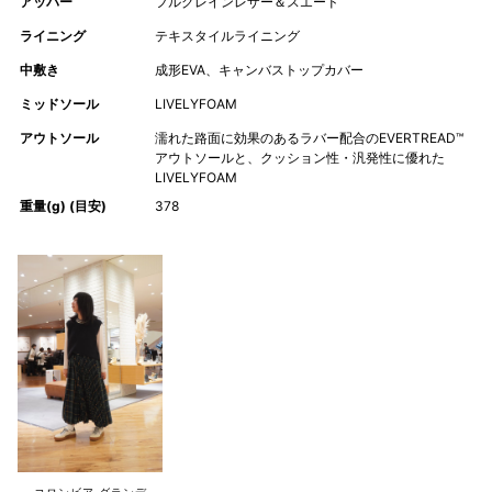
アッパー
フルグレインレザー＆スエード
ライニング
テキスタイルライニング
中敷き
成形EVA、キャンバストップカバー
ミッドソール
LIVELYFOAM
アウトソール
濡れた路面に効果のあるラバー配合のEVERTREAD™
アウトソールと、クッション性・汎発性に優れた
LIVELYFOAM
重量(g) (目安)
378
コロンビア グランデ