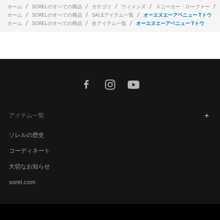
ホーム
SORELのすべての商品
カテゴリ
ウィメンズ
スニーカー・ローファー
ホーム
SORELのすべての商品
SALEアイテム一覧
オーエヌエーアベニュー Tトウ
ホーム
SORELのすべての商品
全アイテム一覧
オーエヌエーアベニュー Tトウ
facebook
instagram
youtube
アイテム一覧
ソレルの歴史
コーディネート
大切なお知らせ
sorel.com