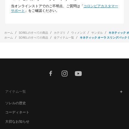
当オンラインストアでのご不明点、ご質問は「
コロンビアカスタマー
サポート
」をご確認ください。
ホーム
SORELのすべての商品
カテゴリ
ウィメンズ
サンダル
キネティック 
ホーム
SORELのすべての商品
全アイテム一覧
キネティック オーラ スリングバック
facebook
instagram
youtube
アイテム一覧
ソレルの歴史
コーディネート
大切なお知らせ