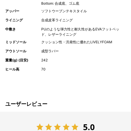
Bottom: 合成底、ゴム底
アッパー
ソフトウーブンテキスタイル
ライニング
合成皮革ライニング
中敷き
PUのような弾力性と耐久性があるEVAフットベッ
ド、レザーライニング
ミッドソール
クッション性・汎発性に優れたLIVELYFOAM
アウトソール
成型ラバー
重量(g) (目安)
242
ヒール高
70
ユーザーレビュー
5.0