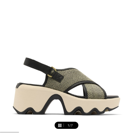
1
/
7