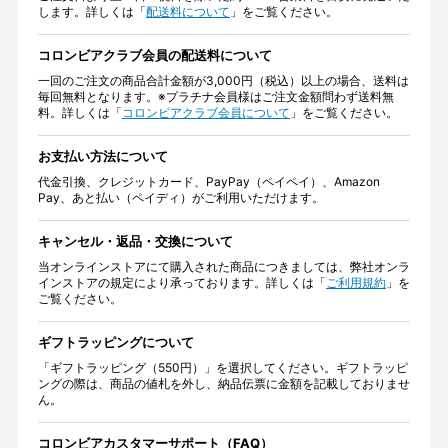
します。詳しくは「
配送料について
」をご覧ください。
コロンビアクラブ会員の配送料について
一回のご注文の商品合計金額が3,000円（税込）以上の場合、送料は
毎回無料となります。※プラチナ会員様はご注文金額問わず送料無
料。詳しくは「
コロンビアクラブ会員について
」をご覧ください。
お支払い方法について
代金引換、クレジットカード、PayPay（ペイペイ）、Amazon
Pay、あと払い（ペイディ）がご利用いただけます。
キャンセル・返品・交換について
当オンラインストアにて購入された商品につきましては、弊社オンラ
インストアの規定により承っております。詳しくは「
ご利用規約
」を
ご覧ください。
ギフトラッピングについて
「ギフトラッピング（550円）」を選択してください。ギフトラッピ
ングの際は、商品の値札を外し、納品伝票に金額を記載しておりませ
ん。
コロンビアカスタマーサポート（FAQ）