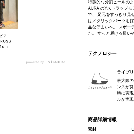
特徴的な分割ヒールのよう
AURA のYストラッ
で、 足元をすっきり見
はメタリックパーツを採
品な佇まいへ。 スポー
た。 すっと履ける扱い
ビア
CROSS
51cm
テクノロジー
powered by
ライブリ
最大限の
ンスが良
時に実現
ルが実現
商品詳細情報
素材