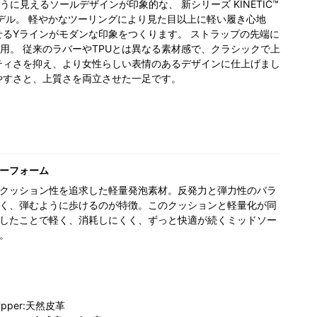
に見えるソールデザインが印象的な、 新シリーズ KINETIC™
プモデル。 軽やかなツーリングにより見た目以上に軽い履き心地
せるYラインがモダンな印象をつくります。 ストラップの先端に
用。 従来のラバーやTPUとは異なる素材感で、クラシックで上
ティさを抑え、より女性らしい表情のあるデザインに仕上げまし
やすさと、上質さを両立させた一足です。
ーフォーム
クッション性を追求した軽量発泡素材。反発力と弾力性のバラ
く、弾むように歩けるのが特徴。このクッションと軽量化が同
したことで軽く、消耗しにくく、ずっと快適が続くミッドソー
。
Upper:天然皮革