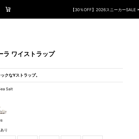
ージ
お気に入り
買い物かご
【30％OFF】2026スニーカーSALE
ーラ ワイストラップ
ックなYストラップ。
ea Salt
26
庫あり