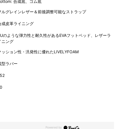
Bottom: 合成底、ゴム底
フルグレインレザー＆前後調整可能なストラップ
合成皮革ライニング
PUのような弾力性と耐久性があるEVAフットベッド、レザーラ
イニング
クッション性・汎発性に優れたLIVELYFOAM
成型ラバー
52
0