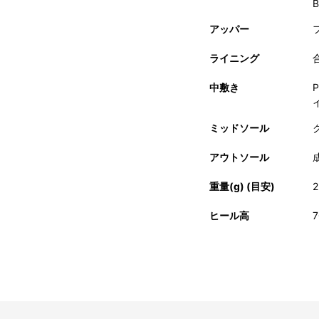
アッパー
ライニング
中敷き
ミッドソール
アウトソール
重量(g) (目安)
2
ヒール高
7