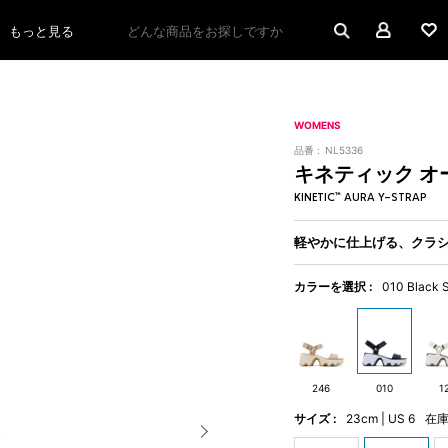
マイペ
もっと見る
ル
キネティック オーラ ワイストラップ
WOMENS
品番 :
NL5336
キネティック オ
KINETIC™ AURA Y-STRAP
軽やかに仕上げる、クラシ
カラーを選択 :
010 Black S
246
010
1
サイズ :
23cm | US 6
在