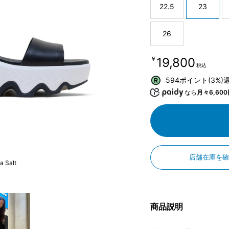
22.5
23
26
￥19,800
税込
594ポイント(3%)
なら
月々6,600
店舗在庫を
a Salt
商品説明