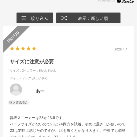
絞り込み
表示：新しい順
2026.4.4
サイズに注意が必要
サイズ：24
カラー：Black Black
フィッティング
:少し小さめ
あー
普段スニーカーは23か23.5です。
ハーフサイズがないので23と24両方を試着。初めは履き口が狭いので
23は窮屈に感じたのですが、24を履くとかなり大きく、中敷でも調整
できそうになかったので、23にしました。