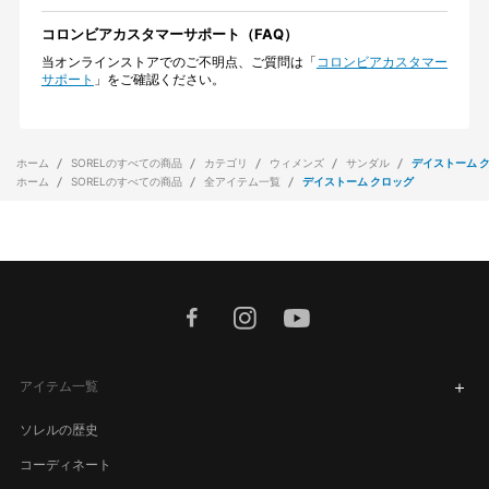
コロンビアカスタマーサポート（FAQ）
当オンラインストアでのご不明点、ご質問は「
コロンビアカスタマー
サポート
」をご確認ください。
ホーム
SORELのすべての商品
カテゴリ
ウィメンズ
サンダル
デイストーム 
ホーム
SORELのすべての商品
全アイテム一覧
デイストーム クロッグ
facebook
instagram
youtube
アイテム一覧
ソレルの歴史
コーディネート