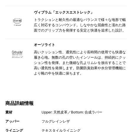
ヴィブラム「エックスエストレック」
トラクションと耐久性の最適なバランスで様々な地形で幅
広く対応するコンパウンド。しなやかな屈曲性と濡れた路
面でのグリップ力を発揮する安定と快適を追求した設計。
オーソライト
高いクッション性、通気性により長時間の使用でも快適な
履き心地。無数の孔の空いたインソールは、持続的にクッ
ション性を発揮。また微細な孔よりムレを放出することで
高い通気性を発揮します。防菌防臭効果や水分管理機能に
より靴の中を快適に保ちます。
商品詳細情報
素材
Upper: 天然皮革／Bottom: 合成ラバー
アッパー
フルグレインレザ
ライニング
テキスタイルライニング