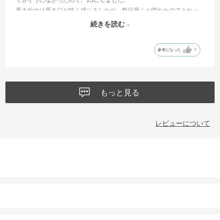
履き始めは履き口が狭く感じましたが、数日履くと慣れたのでよかっ
たです。
続きを読む
デザインはとても可愛く購入してよかったです！
(ちなみにナイキのエアリフトは23を履いてます)
参考になった
7
もっと見る
レビューについて