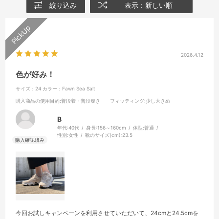
絞り込み
表示：新しい順
2026.4.12
色が好み！
サイズ：24
カラー：Fawn Sea Salt
購入商品の使用目的
:普段着・普段履き
フィッティング
:少し大きめ
B
年代:
40代
身長:
156～160cm
体型:
普通
性別:
女性
靴のサイズ(cm):
23.5
今回お試しキャンペーンを利用させていただいて、24cmと24.5cmを