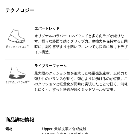
テクノロジー
エバートレッド
オリジナルのラバーコンパウンドと多方向ラグが織りな
す、様々な路面で効くグリップ力。摩擦力を保持すると同
時に、泥や雪詰まりを防いで、いつでも快適に履けるデザ
イン構造。
ライブリーフォーム
最大限のクッション性を追求した軽量発泡素材。反発力と
弾力性のバランスが良く、弾むように歩けるのが特徴。こ
のクッションと軽量化が同時に実現したことで軽く、消耗
しにくく、ずっと快適が続くミッドソールが実現。
商品詳細情報
素材
Upper: 天然皮革／合成繊維