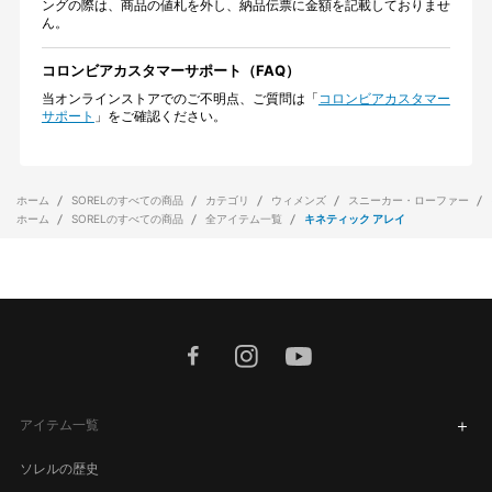
ングの際は、商品の値札を外し、納品伝票に金額を記載しておりませ
ん。
コロンビアカスタマーサポート（FAQ）
当オンラインストアでのご不明点、ご質問は「
コロンビアカスタマー
サポート
」をご確認ください。
ホーム
SORELのすべての商品
カテゴリ
ウィメンズ
スニーカー・ローファー
ホーム
SORELのすべての商品
全アイテム一覧
キネティック アレイ
facebook
instagram
youtube
アイテム一覧
ソレルの歴史