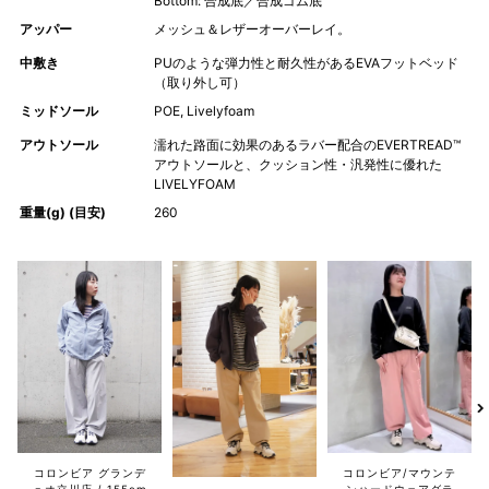
Bottom: 合成底／合成ゴム底
アッパー
メッシュ＆レザーオーバーレイ。
中敷き
PUのような弾力性と耐久性があるEVAフットベッド
（取り外し可）
ミッドソール
POE, Livelyfoam
アウトソール
濡れた路面に効果のあるラバー配合のEVERTREAD™
アウトソールと、クッション性・汎発性に優れた
LIVELYFOAM
重量(g) (目安)
260
コロンビア/マウンテ
コロンビア グランデ
ンハードウェアグラ
ュオ立川店
155cm