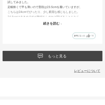
試してみました。
足幅狭くて甲も薄いので普段は23.5cmを履いていますが、
こちらは24cmでぴったり、少し窮屈な感じもしました。
24.5cmは大きめですが靴紐をしめれば脱げることもなく、
すっきりした形なのでサイズの割にほっそり見えます。
続きを読む
結果、ソールのべっ甲模様の色が24.5cmの方が好みだったので
24.5cmを選びました。
参考になった
10
もっと見る
レビューについて