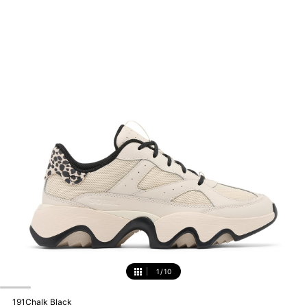
1
/
10
1
191Chalk Black