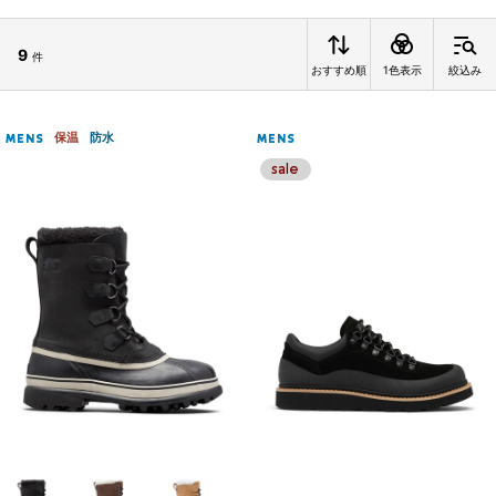
9
件
おすすめ順
1色表示
絞込み
保温
防水
MENS
MENS